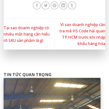
Vì sao doanh nghiệp cần
Tại sao doanh nghiệp có
tra mã HS Code hải quan
nhiều mặt hàng cần hiểu
TP.HCM trước khi nhập
rõ SKU sản phẩm là gì
khẩu hàng hóa
TIN TỨC QUAN TRỌNG