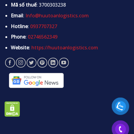
Mã số thuế
: 3700303238
Email
:
Info@huutoanlogistics.com
Hotline
:
0937707327
Phone
:
02746562349
Website
:
https://huutoanlogistics.com