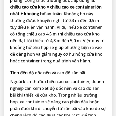
phẳng. Công thức thường được áp dụng là:
chiều cao cửa kho = chiều cao xe container lớn
nhất + khoảng hở an toàn
. Khoảng hở này
thường được khuyến nghị từ 0,3 m đến 0,5 m
tùy điều kiện vận hành. Ví dụ, nếu xe container
có tổng chiều cao 4,5 m thì chiều cao cửa kho
nên đạt tối thiểu từ 4,8 m đến 5,0 m. Việc duy trì
khoảng hở phù hợp sẽ giúp phương tiện ra vào
dễ dàng hơn và giảm nguy cơ hư hỏng cửa kho
hoặc container trong quá trình vận hành.
Tính đến độ dốc nền và cao độ sân bãi
Ngoài kích thước chiều cao xe container, doanh
nghiệp cần xem xét độ dốc nền và cao độ sân
bãi khi thiết kế cửa kho. Trong nhiều trường
hợp, xe container sẽ nâng cao phần đầu hoặc
phần đuôi khi di chuyển từ sân bãi vào kho do sự
chênh lệch độ cao giữa các khu vực. Để tính