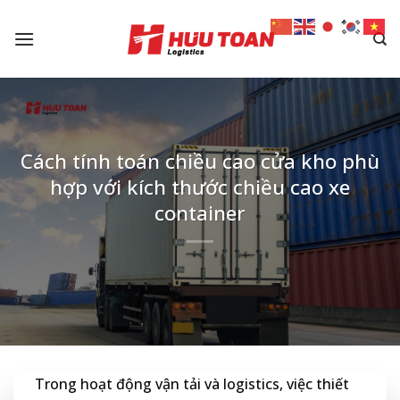
Skip
to
content
Cách tính toán chiều cao cửa kho phù
hợp với kích thước chiều cao xe
container
Trong hoạt động vận tải và logistics, việc thiết