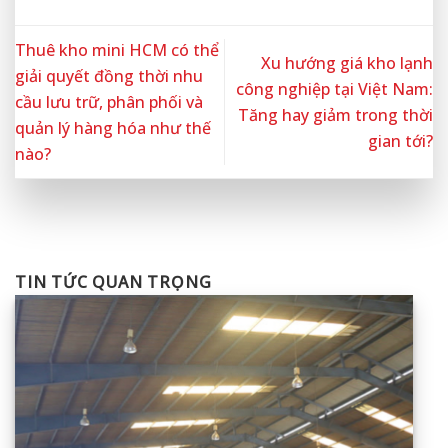
Thuê kho mini HCM có thể
Xu hướng giá kho lạnh
giải quyết đồng thời nhu
công nghiệp tại Việt Nam:
cầu lưu trữ, phân phối và
Tăng hay giảm trong thời
quản lý hàng hóa như thế
gian tới?
nào?
TIN TỨC QUAN TRỌNG