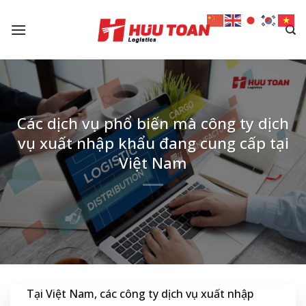
Skip
to
content
Các dịch vụ phổ biến mà công ty dịch
vụ xuất nhập khẩu đang cung cấp tại
Việt Nam
Tại Việt Nam, các công ty dịch vụ xuất nhập