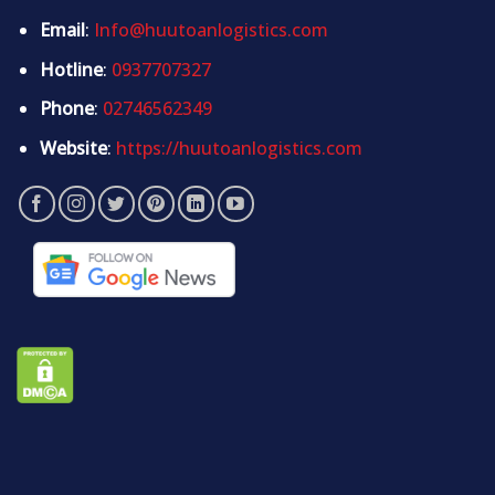
Email
:
Info@huutoanlogistics.com
Hotline
:
0937707327
Phone
:
02746562349
Website
:
https://huutoanlogistics.com