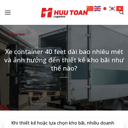
Skip
to
content
Xe container 40 feet dài bao nhiêu mét
và ảnh hưởng đến thiết kế kho bãi như
thế nào?
Khi thiết kế hoặc lựa chọn kho bãi, nhiều doanh