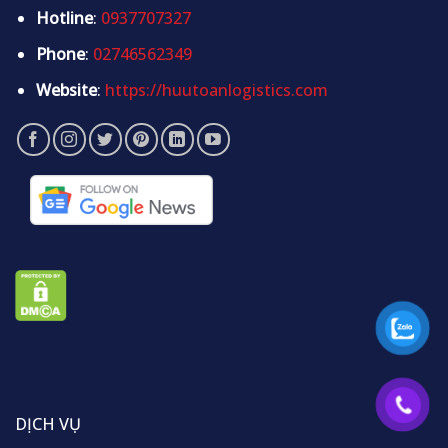
Hotline
:
0937707327
Phone
:
02746562349
Website
:
https://huutoanlogistics.com
DỊCH VỤ