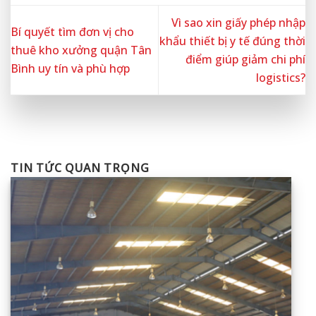
Vì sao xin giấy phép nhập
Bí quyết tìm đơn vị cho
khẩu thiết bị y tế đúng thời
thuê kho xưởng quận Tân
điểm giúp giảm chi phí
Bình uy tín và phù hợp
logistics?
TIN TỨC QUAN TRỌNG