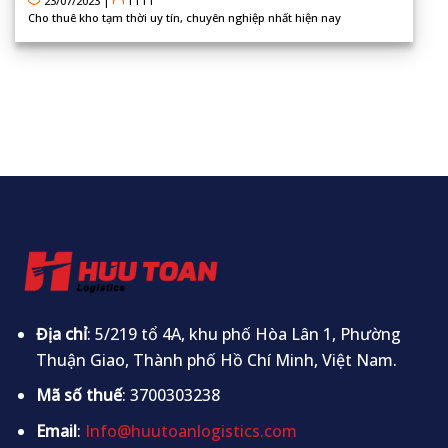
23/07/2023
|
TTTT
Cho thuê kho tạm thời uy tín, chuyên nghiệp nhất hiện nay
Địa chỉ
: 5/219 tổ 4A, khu phố Hòa Lân 1, Phường
Thuận Giao, Thành phố Hồ Chí Minh, Việt Nam.
Mã số thuế
: 3700303238
Email
:
Info@huutoanlogistics.com