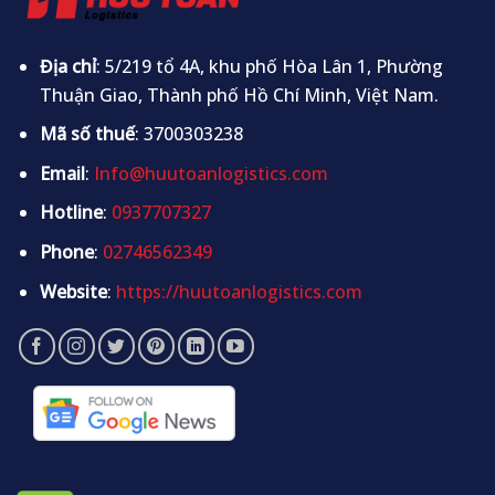
Địa chỉ
: 5/219 tổ 4A, khu phố Hòa Lân 1, Phường
Thuận Giao, Thành phố Hồ Chí Minh, Việt Nam.
Mã số thuế
: 3700303238
Email
:
Info@huutoanlogistics.com
Hotline
:
0937707327
Phone
:
02746562349
Website
:
https://huutoanlogistics.com