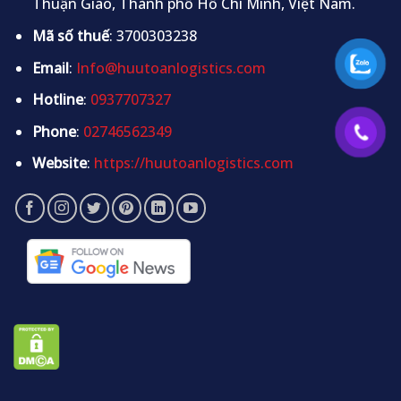
Thuận Giao, Thành phố Hồ Chí Minh, Việt Nam.
Mã số thuế
: 3700303238
Email
:
Info@huutoanlogistics.com
Hotline
:
0937707327
Phone
:
02746562349
Website
:
https://huutoanlogistics.com