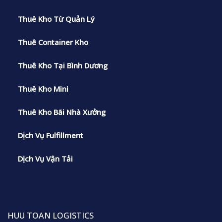
Thuê Kho Từ Quản Lý
Thuê Container Kho
Thuê Kho Tại Bình Dương
Thuê Kho Mini
Thuê Kho Bãi Nhà Xưởng
Dịch Vụ Fulfillment
Dịch Vụ Vận Tải
HUU TOAN LOGISTICS