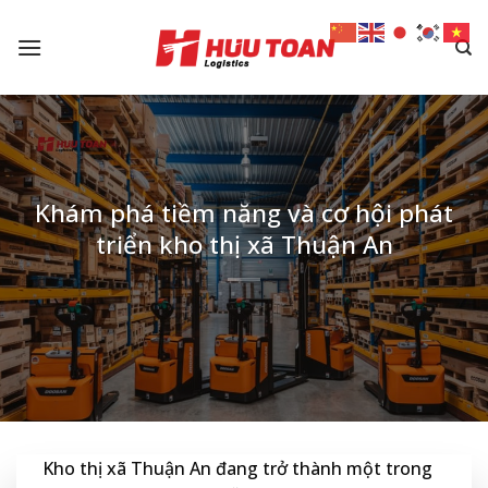
Skip
to
content
Khám phá tiềm năng và cơ hội phát
triển kho thị xã Thuận An
Kho thị xã Thuận An đang trở thành một trong