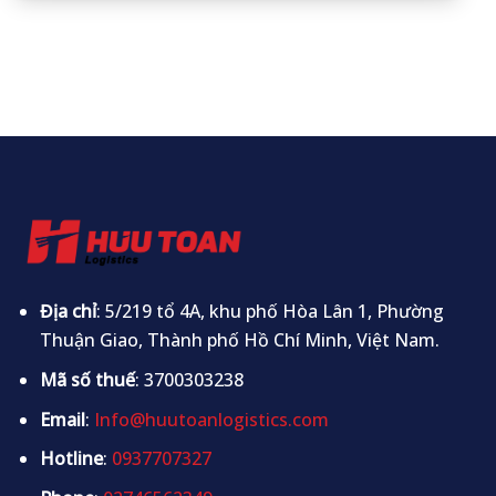
Địa chỉ
: 5/219 tổ 4A, khu phố Hòa Lân 1, Phường
Thuận Giao, Thành phố Hồ Chí Minh, Việt Nam.
Mã số thuế
: 3700303238
Email
:
Info@huutoanlogistics.com
Hotline
:
0937707327