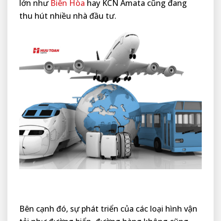
lớn như
Biên Hòa
hay KCN Amata cũng đang
thu hút nhiều nhà đầu tư.
Bên cạnh đó, sự phát triển của các loại hình vận