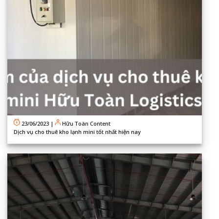
23/06/2023
|
Hữu Toàn Content
Dịch vụ cho thuê kho lạnh mini tốt nhất hiện nay