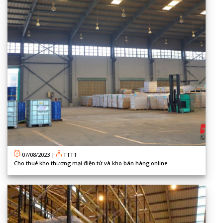
07/08/2023
|
TTTT
Cho thuê kho thương mại điện tử và kho bán hàng online