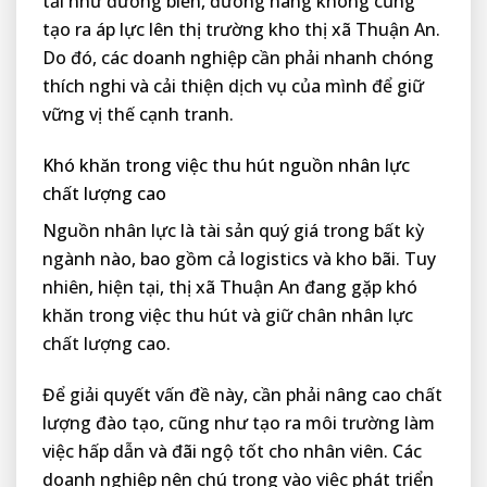
tải như đường biển, đường hàng không cũng
tạo ra áp lực lên thị trường kho thị xã Thuận An.
Do đó, các doanh nghiệp cần phải nhanh chóng
thích nghi và cải thiện dịch vụ của mình để giữ
vững vị thế cạnh tranh.
Khó khăn trong việc thu hút nguồn nhân lực
chất lượng cao
Nguồn nhân lực là tài sản quý giá trong bất kỳ
ngành nào, bao gồm cả logistics và kho bãi. Tuy
nhiên, hiện tại, thị xã Thuận An đang gặp khó
khăn trong việc thu hút và giữ chân nhân lực
chất lượng cao.
Để giải quyết vấn đề này, cần phải nâng cao chất
lượng đào tạo, cũng như tạo ra môi trường làm
việc hấp dẫn và đãi ngộ tốt cho nhân viên. Các
doanh nghiệp nên chú trọng vào việc phát triển