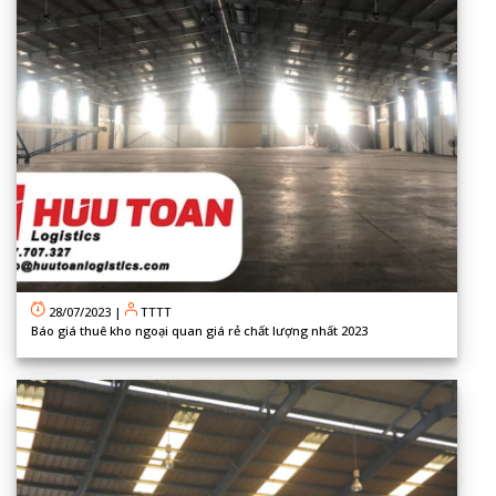
28/07/2023
|
TTTT
Báo giá thuê kho ngoại quan giá rẻ chất lượng nhất 2023