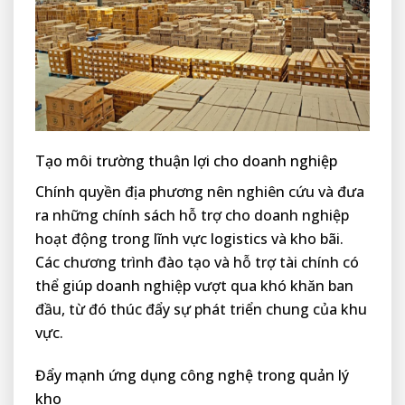
Tạo môi trường thuận lợi cho doanh nghiệp
Chính quyền địa phương nên nghiên cứu và đưa
ra những chính sách hỗ trợ cho doanh nghiệp
hoạt động trong lĩnh vực logistics và kho bãi.
Các chương trình đào tạo và hỗ trợ tài chính có
thể giúp doanh nghiệp vượt qua khó khăn ban
đầu, từ đó thúc đẩy sự phát triển chung của khu
vực.
Đẩy mạnh ứng dụng công nghệ trong quản lý
kho