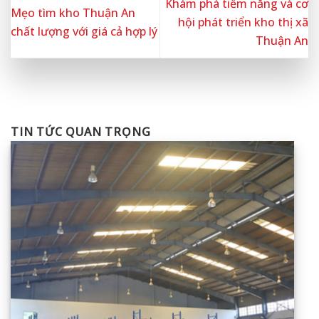
Khám phá tiềm năng và cơ
Mẹo tìm kho Thuận An
hội phát triển kho thị xã
chất lượng với giá cả hợp lý
Thuận An
TIN TỨC QUAN TRỌNG