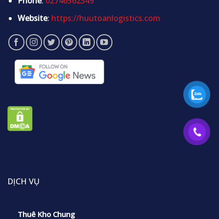
Phone
:
02746562349
Website
:
https://huutoanlogistics.com
DỊCH VỤ
Thuê Kho Chung