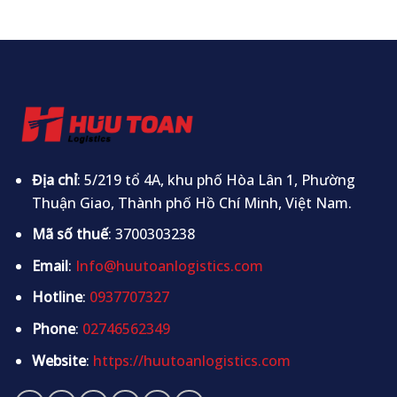
Địa chỉ
: 5/219 tổ 4A, khu phố Hòa Lân 1, Phường
Thuận Giao, Thành phố Hồ Chí Minh, Việt Nam.
Mã số thuế
: 3700303238
Email
:
Info@huutoanlogistics.com
Hotline
:
0937707327
Phone
:
02746562349
Website
:
https://huutoanlogistics.com