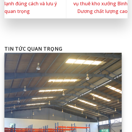
lạnh đúng cách và lưu ý
vụ thuê kho xưởng Bình
quan trọng
Dương chất lượng cao
TIN TỨC QUAN TRỌNG