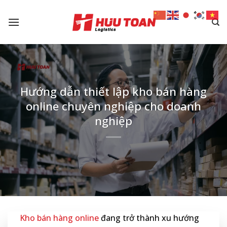
Skip
to
content
Hướng dẫn thiết lập kho bán hàng
online chuyên nghiệp cho doanh
nghiệp
Kho bán hàng online
đang trở thành xu hướng