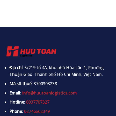
Địa chỉ
: 5/219 tổ 4A, khu phố Hòa Lân 1, Phường
Thuận Giao, Thành phố Hồ Chí Minh, Việt Nam.
Mã số thuế
: 3700303238
Email
:
Info@huutoanlogistics.com
Hotline
:
0937707327
Phone
:
02746562349