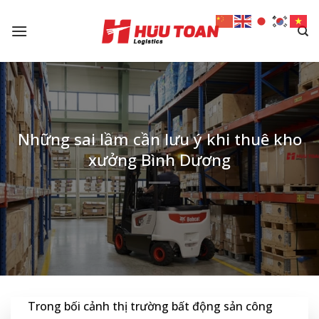
Skip
to
content
Những sai lầm cần lưu ý khi thuê kho
xưởng Bình Dương
Trong bối cảnh thị trường bất động sản công