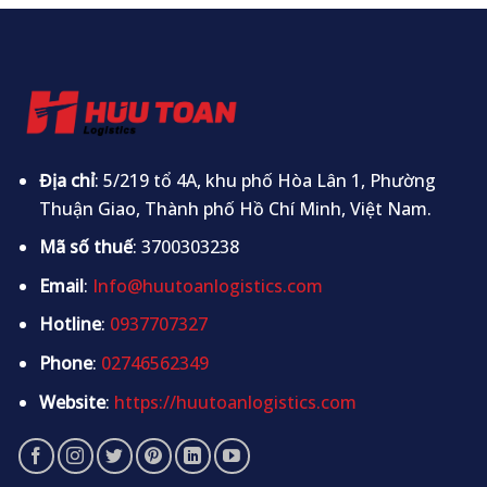
Địa chỉ
: 5/219 tổ 4A, khu phố Hòa Lân 1, Phường
Thuận Giao, Thành phố Hồ Chí Minh, Việt Nam.
Mã số thuế
: 3700303238
Email
:
Info@huutoanlogistics.com
Hotline
:
0937707327
Phone
:
02746562349
Website
:
https://huutoanlogistics.com