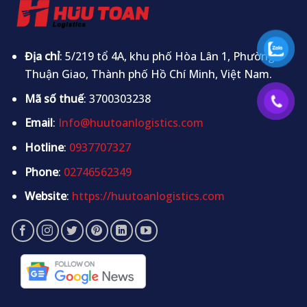
Địa chỉ
: 5/219 tổ 4A, khu phố Hòa Lân 1, Phường
Thuận Giao, Thành phố Hồ Chí Minh, Việt Nam.
Mã số thuế
: 3700303238
Email
:
Info@huutoanlogistics.com
Hotline
:
0937707327
Phone
:
02746562349
Website
:
https://huutoanlogistics.com