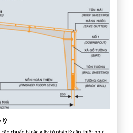
 lý
cần chuẩn bị các giấy tờ pháp lý cần thiết như