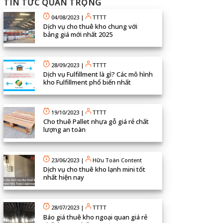
TIN TỨC QUAN TRỌNG
04/08/2023
|
TTTT
Dịch vụ cho thuê kho chung với
bảng giá mới nhất 2025
28/09/2023
|
TTTT
Dịch vụ Fulfillment là gì? Các mô hình
kho Fulfillment phổ biến nhất
19/10/2023
|
TTTT
Cho thuê Pallet nhựa gỗ giá rẻ chất
lượng an toàn
23/06/2023
|
Hữu Toàn Content
Dịch vụ cho thuê kho lạnh mini tốt
nhất hiện nay
28/07/2023
|
TTTT
Báo giá thuê kho ngoại quan giá rẻ