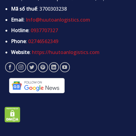
Mã số thuế
: 3700303238
Email
:
Info@huutoanlogistics.com
Hotline
:
0937707327
Phone
:
02746562349
Website
:
https://huutoanlogistics.com