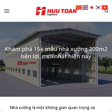
Skip
to
content
Khám phá 15+ mẫu nhà xưởng 200m2
tiện lợi, mới nhất hiện nay
Nhà xưởng là một không gian quan trọng và