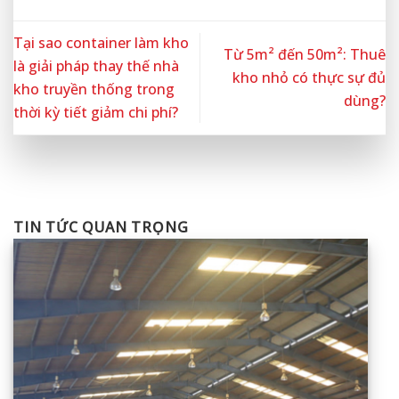
Tại sao container làm kho
Từ 5m² đến 50m²: Thuê
là giải pháp thay thế nhà
kho nhỏ có thực sự đủ
kho truyền thống trong
dùng?
thời kỳ tiết giảm chi phí?
TIN TỨC QUAN TRỌNG