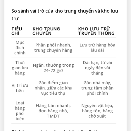
So sánh vai trò của kho trung chuyển và kho lưu
trữ
TIÊU
KHO TRUNG
KHO LƯU TRỮ
CHÍ
CHUYỂN
TRUYỀN THỐNG
Mục
Phân phối nhanh,
Lưu trữ hàng hóa
đích
trung chuyển hàng
lâu dài
chính
Thời
Dài hạn, từ vài
Ngắn, thường trong
gian lưu
ngày đến vài
24–72 giờ
hàng
tháng
Gần điểm giao
Gần nhà máy,
Vị trí ưu
nhận, giữa các khu
trung tâm phân
tiên
vực tiêu thụ
phối chính
Loại
Hàng bán nhanh,
Nguyên vật liệu,
hàng
đơn hàng nhỏ,
hàng tồn, hàng
phổ
TMĐT
chờ xuất
biến