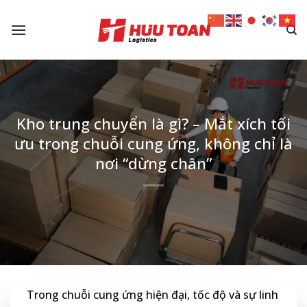
Skip
to
content
Kho trung chuyển là gì? – Mắt xích tối
ưu trong chuỗi cung ứng, không chỉ là
nơi “dừng chân”
Trong chuỗi cung ứng hiện đại, tốc độ và sự linh