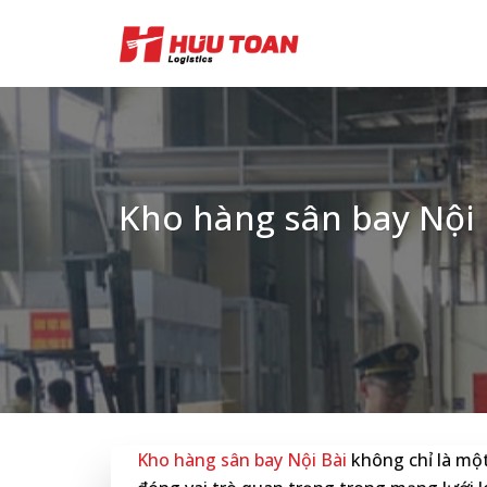
Skip
to
content
Kho hàng sân bay Nội B
Kho hàng sân bay Nội Bài
không chỉ là một