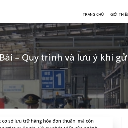
TRANG CHỦ
GIỚI THIỆ
ài – Quy trình và lưu ý khi g
 cơ sở lưu trữ hàng hóa đơn thuần, mà còn