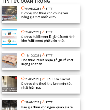
TIN TỨC QUAN TRỌNG
04/08/2023
|
TTTT
Dịch vụ cho thuê kho chung với
bảng giá mới nhất 2025
28/09/2023
|
TTTT
Dịch vụ Fulfillment là gì? Các mô hình
kho Fulfillment phổ biến nhất
19/10/2023
|
TTTT
Cho thuê Pallet nhựa gỗ giá rẻ chất
lượng an toàn
23/06/2023
|
Hữu Toàn Content
Dịch vụ cho thuê kho lạnh mini tốt
nhất hiện nay
28/07/2023
|
TTTT
Báo giá thuê kho ngoại quan giá rẻ