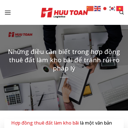
Skip
to
content
Những điều cần biết trong hợp đồng
thuê đất làm kho bãi để tránh rủi ro
pháp lý
Hợp đồng thuê đất làm kho bãi
là một văn bản