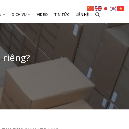
U
DỊCH VỤ
VIDEO
TIN TỨC
LIÊN HỆ
 riêng?