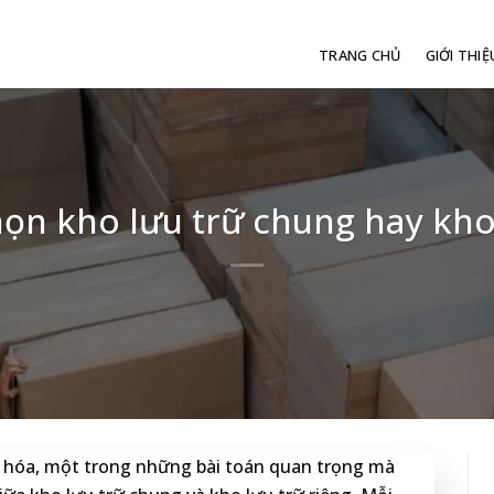
TRANG CHỦ
GIỚI THIỆ
ọn kho lưu trữ chung hay kho
g hóa, một trong những bài toán quan trọng mà