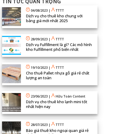
TIN TỨC QUAN TRỌNG
04/08/2023
|
TTTT
Dịch vụ cho thuê kho chung với
bảng giá mới nhất 2025
28/09/2023
|
TTTT
Dịch vụ Fulfillment là gì? Các mô hình
kho Fulfillment phổ biến nhất
19/10/2023
|
TTTT
Cho thuê Pallet nhựa gỗ giá rẻ chất
lượng an toàn
23/06/2023
|
Hữu Toàn Content
Dịch vụ cho thuê kho lạnh mini tốt
nhất hiện nay
28/07/2023
|
TTTT
Báo giá thuê kho ngoại quan giá rẻ