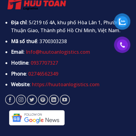
Địa chỉ
: 5/219 tổ 4A, khu phố Hòa Lân 1, Phường
Thuận Giao, Thành phố Hồ Chí Minh, Việt Nam.
Mã số thuế
: 3700303238
Email
:
Info@huutoanlogistics.com
Hotline
:
0937707327
Phone
:
02746562349
Website
:
https://huutoanlogistics.com