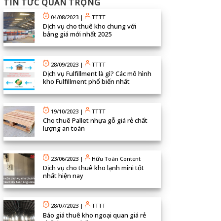
TIN TỨC QUAN TRỌNG
04/08/2023
|
TTTT
Dịch vụ cho thuê kho chung với
bảng giá mới nhất 2025
28/09/2023
|
TTTT
Dịch vụ Fulfillment là gì? Các mô hình
kho Fulfillment phổ biến nhất
19/10/2023
|
TTTT
Cho thuê Pallet nhựa gỗ giá rẻ chất
lượng an toàn
23/06/2023
|
Hữu Toàn Content
Dịch vụ cho thuê kho lạnh mini tốt
nhất hiện nay
28/07/2023
|
TTTT
Báo giá thuê kho ngoại quan giá rẻ