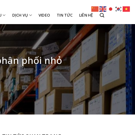
U
DỊCH VỤ
VIDEO
TIN TỨC
LIÊN HỆ
phân phối nhỏ