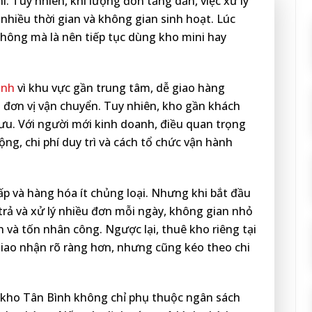
í. Tuy nhiên, khi lượng đơn tăng dần, việc xử lý
nhiều thời gian và không gian sinh hoạt. Lúc
không mà là nên tiếp tục dùng kho mini hay
ình
vì khu vực gần trung tâm, dễ giao hàng
i đơn vị vận chuyển. Tuy nhiên, kho gần khách
ưu. Với người mới kinh doanh, điều quan trọng
ộng, chi phí duy trì và cách tổ chức vận hành
p và hàng hóa ít chủng loại. Nhưng khi bắt đầu
 trả và xử lý nhiều đơn mỗi ngày, không gian nhỏ
 và tốn nhân công. Ngược lại, thuê kho riêng tại
 giao nhận rõ ràng hơn, nhưng cũng kéo theo chi
ê kho Tân Bình không chỉ phụ thuộc ngân sách