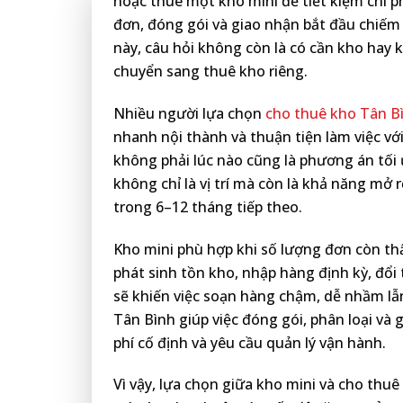
hoặc thuê một kho mini để tiết kiệm chi ph
đơn, đóng gói và giao nhận bắt đầu chiếm 
này, câu hỏi không còn là có cần kho hay 
chuyển sang thuê kho riêng.
Nhiều người lựa chọn
cho thuê kho Tân B
nhanh nội thành và thuận tiện làm việc vớ
không phải lúc nào cũng là phương án tối 
không chỉ là vị trí mà còn là khả năng mở r
trong 6–12 tháng tiếp theo.
Kho mini phù hợp khi số lượng đơn còn thấ
phát sinh tồn kho, nhập hàng định kỳ, đổi
sẽ khiến việc soạn hàng chậm, dễ nhầm lẫn
Tân Bình giúp việc đóng gói, phân loại và
phí cố định và yêu cầu quản lý vận hành.
Vì vậy, lựa chọn giữa kho mini và cho thu