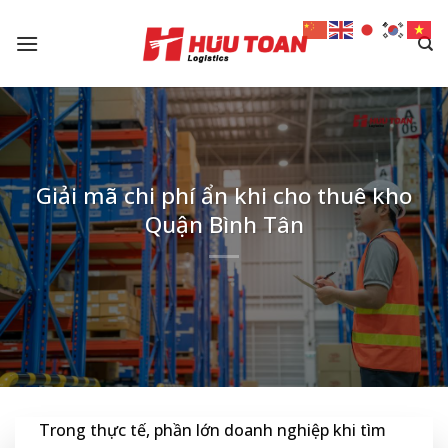
Skip
to
content
Giải mã chi phí ẩn khi cho thuê kho
Quận Bình Tân
Trong thực tế, phần lớn doanh nghiệp khi tìm