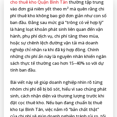
cho thuê kho Quận Bình Tân
thường tập trung
vào đơn giá niêm yết theo m² mà quên rằng chi
phí thuê kho không bao giờ đơn giản như con số
ban đầu. Đằng sau mức giá “trông có vẻ hợp lý”
là hàng loạt khoản phát sinh liên quan đến vận
hành, phụ phí dịch vụ, chi phí tăng theo mùa,
hoặc sự chênh lệch đường vận tải mà doanh
nghiệp chỉ nhận ra khi đã ký hợp đồng. Chính
những chi phí ẩn này là nguyên nhân khiến ngân
sách thực tế thường cao hơn 15–40% so với dự
tính ban đầu.
Bài viết này sẽ giúp doanh nghiệp nhìn rõ từng
nhóm chi phí dễ bị bỏ sót, hiểu vì sao chúng phát
sinh, cách nhận diện và thương lượng trước khi
đặt cọc thuê kho. Nếu bạn đang chuẩn bị thuê
kho tại Bình Tân, việc nắm rõ “bản chất thật”
của chi phí sẽ giúp doanh nghiệp tránh rủi ro, tối