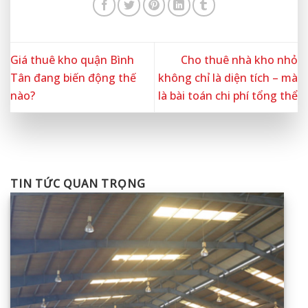
Giá thuê kho quận Bình
Cho thuê nhà kho nhỏ
Tân đang biến động thế
không chỉ là diện tích – mà
nào?
là bài toán chi phí tổng thể
TIN TỨC QUAN TRỌNG