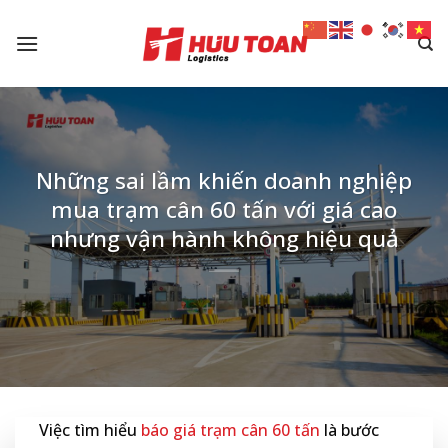
Skip
to
content
Những sai lầm khiến doanh nghiệp
mua trạm cân 60 tấn với giá cao
nhưng vận hành không hiệu quả
Việc tìm hiểu
báo giá trạm cân 60 tấn
là bước