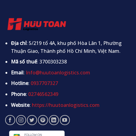
Địa chỉ
: 5/219 tổ 4A, khu phố Hòa Lân 1, Phường
Thuận Giao, Thành phố Hồ Chí Minh, Việt Nam.
Mã số thuế
: 3700303238
Email
:
Info@huutoanlogistics.com
Hotline
:
0937707327
Phone
:
02746562349
Website
:
https://huutoanlogistics.com