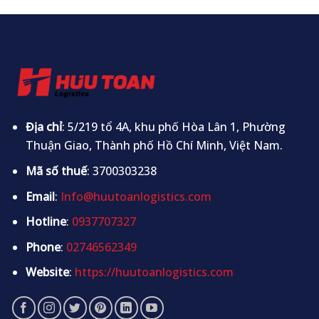
Địa chỉ
: 5/219 tổ 4A, khu phố Hòa Lân 1, Phường
Thuận Giao, Thành phố Hồ Chí Minh, Việt Nam.
Mã số thuế
: 3700303238
Email
:
Info@huutoanlogistics.com
Hotline
:
0937707327
Phone
:
02746562349
Website
:
https://huutoanlogistics.com