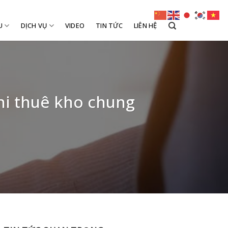
U
DỊCH VỤ
VIDEO
TIN TỨC
LIÊN HỆ
khi thuê kho chung