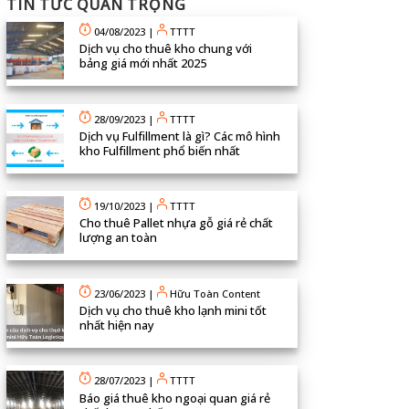
TIN TỨC QUAN TRỌNG
04/08/2023
|
TTTT
Dịch vụ cho thuê kho chung với
bảng giá mới nhất 2025
28/09/2023
|
TTTT
Dịch vụ Fulfillment là gì? Các mô hình
kho Fulfillment phổ biến nhất
19/10/2023
|
TTTT
Cho thuê Pallet nhựa gỗ giá rẻ chất
lượng an toàn
23/06/2023
|
Hữu Toàn Content
Dịch vụ cho thuê kho lạnh mini tốt
nhất hiện nay
28/07/2023
|
TTTT
Báo giá thuê kho ngoại quan giá rẻ