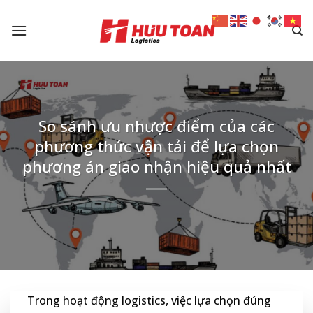
Skip
to
content
So sánh ưu nhược điểm của các
phương thức vận tải để lựa chọn
phương án giao nhận hiệu quả nhất
Trong hoạt động logistics, việc lựa chọn đúng