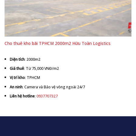
Cho thuê kho bãi TPHCM 2000m2 Hữu Toàn Logistics
Diện tích
: 2000m2
Giá thuê
: Từ 75,000 VNĐ/m2
Vị trí kho
: TPHCM
An ninh
: Camera và Bảo vệ vòng ngoài 24/7
Liên hệ hotline
:
0937707327