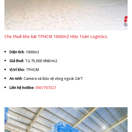
Cho thuê kho bãi TPHCM 1000m2 Hữu Toàn Logistics
Diện tích
: 1000m2
Giá thuê
: Từ 75,000 VNĐ/m2
Vị trí kho
: TPHCM
An ninh
: Camera và Bảo vệ vòng ngoài 24/7
Liên hệ hotline
:
0937707327