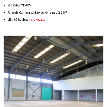
Vị trí kho
: TPHCM
An ninh
: Camera và Bảo vệ vòng ngoài 24/7
Liên hệ hotline
:
0937707327