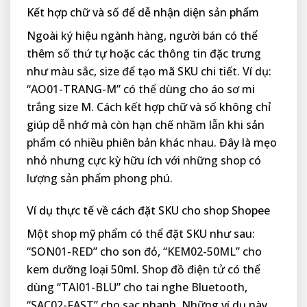
Kết hợp chữ và số để dễ nhận diện sản phẩm
Ngoài ký hiệu ngành hàng, người bán có thể
thêm số thứ tự hoặc các thông tin đặc trưng
như màu sắc, size để tạo mã SKU chi tiết. Ví dụ:
“AO01-TRANG-M” có thể dùng cho áo sơ mi
trắng size M. Cách kết hợp chữ và số không chỉ
giúp dễ nhớ mà còn hạn chế nhầm lẫn khi sản
phẩm có nhiều phiên bản khác nhau. Đây là mẹo
nhỏ nhưng cực kỳ hữu ích với những shop có
lượng sản phẩm phong phú.
Ví dụ thực tế về cách đặt SKU cho shop Shopee
Một shop mỹ phẩm có thể đặt SKU như sau:
“SON01-RED” cho son đỏ, “KEM02-50ML” cho
kem dưỡng loại 50ml. Shop đồ điện tử có thể
dùng “TAI01-BLU” cho tai nghe Bluetooth,
“SAC02-FAST” cho sạc nhanh. Những ví dụ này