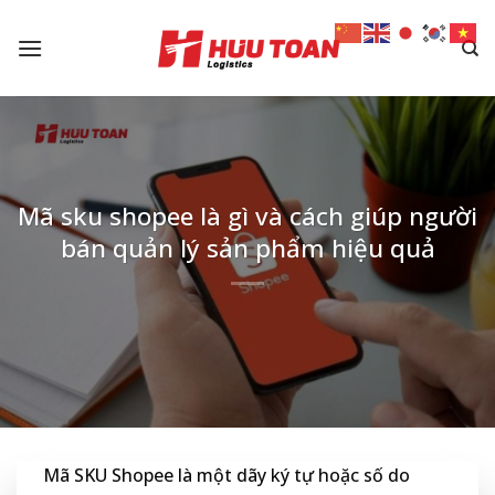
Skip
to
content
Mã sku shopee là gì và cách giúp người
bán quản lý sản phẩm hiệu quả
Mã SKU Shopee là một dãy ký tự hoặc số do