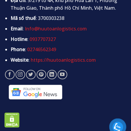
Địa chỉ
: 5/219 tổ 4A, khu phố Hòa Lân 1, Phường
Thuận Giao, Thành phố Hồ Chí Minh, Việt Nam.
Mã số thuế
: 3700303238
Email
:
Info@huutoanlogistics.com
Hotline
:
0937707327
Phone
:
02746562349
Website
:
https://huutoanlogistics.com