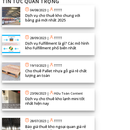
TIN TỨC QUAN TRỌNG
04/08/2023
|
TTTT
Dịch vụ cho thuê kho chung với
bảng giá mới nhất 2025
28/09/2023
|
TTTT
Dịch vụ Fulfillment là gì? Các mô hình
kho Fulfillment phổ biến nhất
19/10/2023
|
TTTT
Cho thuê Pallet nhựa gỗ giá rẻ chất
lượng an toàn
23/06/2023
|
Hữu Toàn Content
Dịch vụ cho thuê kho lạnh mini tốt
nhất hiện nay
28/07/2023
|
TTTT
Báo giá thuê kho ngoại quan giá rẻ