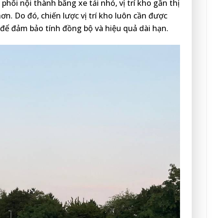
phối nội thành bằng xe tải nhỏ, vị trí kho gần thị
ơn. Do đó, chiến lược vị trí kho luôn cần được
 để đảm bảo tính đồng bộ và hiệu quả dài hạn.