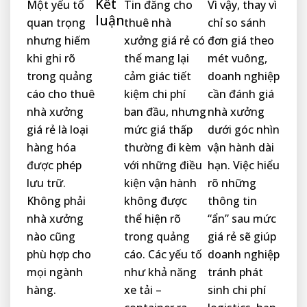
Kết
Một yếu tố
Tin đăng cho
Vì vậy, thay vì
luận
quan trọng
thuê nhà
chỉ so sánh
nhưng hiếm
xưởng giá rẻ có
đơn giá theo
khi ghi rõ
thể mang lại
mét vuông,
trong quảng
cảm giác tiết
doanh nghiệp
cáo cho thuê
kiệm chi phí
cần đánh giá
nhà xưởng
ban đầu, nhưng
nhà xưởng
giá rẻ là loại
mức giá thấp
dưới góc nhìn
hàng hóa
thường đi kèm
vận hành dài
được phép
với những điều
hạn. Việc hiểu
lưu trữ.
kiện vận hành
rõ những
Không phải
không được
thông tin
nhà xưởng
thể hiện rõ
“ẩn” sau mức
nào cũng
trong quảng
giá rẻ sẽ giúp
phù hợp cho
cáo. Các yếu tố
doanh nghiệp
mọi ngành
như khả năng
tránh phát
hàng.
xe tải –
sinh chi phí