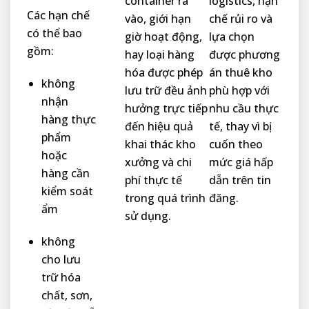
container ra
logistics, hạn
Các hạn chế
vào, giới hạn
chế rủi ro và
có thể bao
giờ hoạt động,
lựa chọn
gồm:
hay loại hàng
được phương
hóa được phép
án thuê kho
không
lưu trữ đều ảnh
phù hợp với
nhận
hưởng trực tiếp
nhu cầu thực
hàng thực
đến hiệu quả
tế, thay vì bị
phẩm
khai thác kho
cuốn theo
hoặc
xưởng và chi
mức giá hấp
hàng cần
phí thực tế
dẫn trên tin
kiểm soát
trong quá trình
đăng.
ẩm
sử dụng.
không
cho lưu
trữ hóa
chất, sơn,