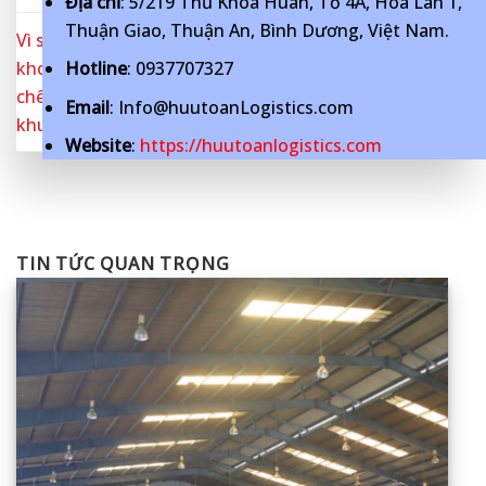
Địa chỉ
: 5/219 Thủ Khoa Huân, Tổ 4A, Hòa Lân 1,
Thuận Giao, Thuận An, Bình Dương, Việt Nam.
Vì sao báo giá cho thuê
kho lạnh giữa các kho
Giá cho thuê nhà xưởng
Hotline
: 0937707327
chênh lệch lớn trong cùng
chênh lệch vì đâu?
Email
: Info@huutoanLogistics.com
khu vực
Website
:
https://huutoanlogistics.com
TIN TỨC QUAN TRỌNG