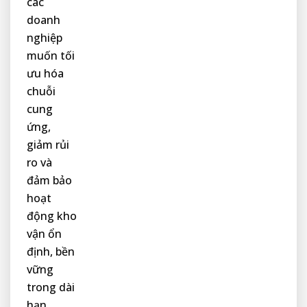
các
doanh
nghiệp
muốn tối
ưu hóa
chuỗi
cung
ứng,
giảm rủi
ro và
đảm bảo
hoạt
động kho
vận ổn
định, bền
vững
trong dài
hạn.