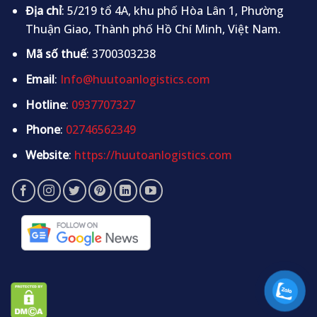
Địa chỉ
: 5/219 tổ 4A, khu phố Hòa Lân 1, Phường
Thuận Giao, Thành phố Hồ Chí Minh, Việt Nam.
Mã số thuế
: 3700303238
Email
:
Info@huutoanlogistics.com
Hotline
:
0937707327
Phone
:
02746562349
Website
:
https://huutoanlogistics.com