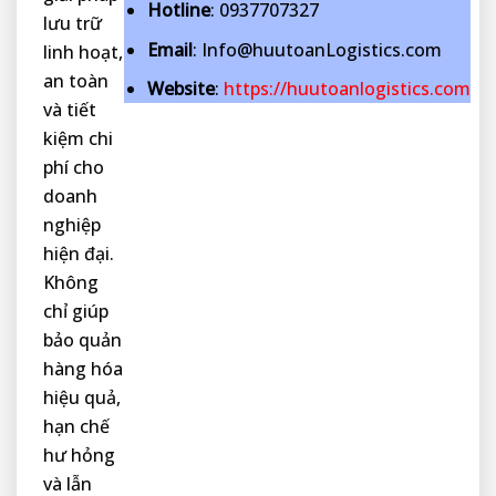
Hotline
: 0937707327
lưu trữ
Email
: Info@huutoanLogistics.com
linh hoạt,
an toàn
Website
:
https://huutoanlogistics.com
và tiết
kiệm chi
phí cho
doanh
nghiệp
hiện đại.
Không
chỉ giúp
bảo quản
hàng hóa
hiệu quả,
hạn chế
hư hỏng
và lẫn