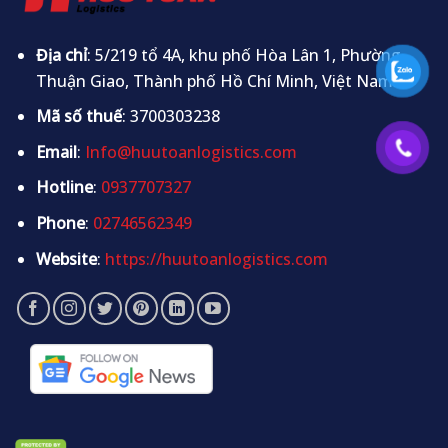
Địa chỉ
: 5/219 tổ 4A, khu phố Hòa Lân 1, Phường
Thuận Giao, Thành phố Hồ Chí Minh, Việt Nam.
Mã số thuế
: 3700303238
Email
:
Info@huutoanlogistics.com
Hotline
:
0937707327
Phone
:
02746562349
Website
:
https://huutoanlogistics.com