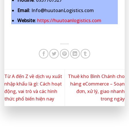
Hotline
: 0937707327
Email
: Info@huutoanLogistics.com
Website
:
https://huutoanlogistics.com
Từ A đến Z về dịch vụ xuất
Thuê kho Bình Chánh cho
nhập khẩu là gì: Cách hoạt
hàng eCommerce – Soạn
động, vai trò và các hình
đơn, xử lý, giao nhanh
thức phổ biến hiện nay
trong ngày