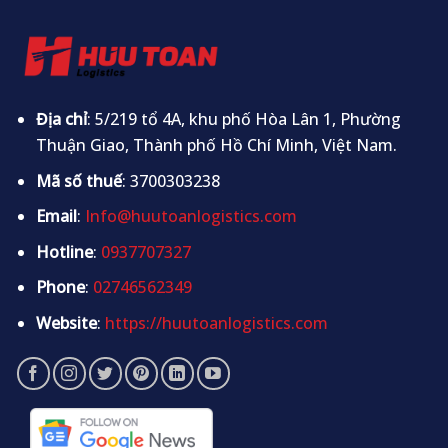
Địa chỉ
: 5/219 tổ 4A, khu phố Hòa Lân 1, Phường
Thuận Giao, Thành phố Hồ Chí Minh, Việt Nam.
Mã số thuế
: 3700303238
Email
:
Info@huutoanlogistics.com
Hotline
:
0937707327
Phone
:
02746562349
Website
:
https://huutoanlogistics.com