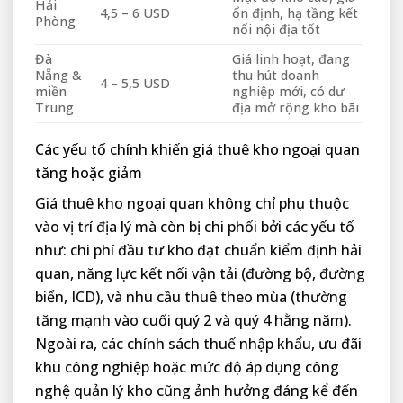
Hải
4,5 – 6 USD
ổn định, hạ tầng kết
Phòng
nối nội địa tốt
Đà
Giá linh hoạt, đang
Nẵng &
thu hút doanh
4 – 5,5 USD
miền
nghiệp mới, có dư
Trung
địa mở rộng kho bãi
Các yếu tố chính khiến giá thuê kho ngoại quan
tăng hoặc giảm
Giá thuê kho ngoại quan không chỉ phụ thuộc
vào vị trí địa lý mà còn bị chi phối bởi các yếu tố
như: chi phí đầu tư kho đạt chuẩn kiểm định hải
quan, năng lực kết nối vận tải (đường bộ, đường
biển, ICD), và nhu cầu thuê theo mùa (thường
tăng mạnh vào cuối quý 2 và quý 4 hằng năm).
Ngoài ra, các chính sách thuế nhập khẩu, ưu đãi
khu công nghiệp hoặc mức độ áp dụng công
nghệ quản lý kho cũng ảnh hưởng đáng kể đến