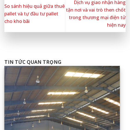
Dịch vụ giao nhận hàng
So sánh hiệu quả giữa thuê
tận nơi và vai trò then chốt
pallet và tự đầu tư pallet
trong thương mại điện tử
cho kho bãi
hiện nay
TIN TỨC QUAN TRỌNG