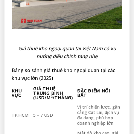
Giá thuê kho ngoại quan tại Việt Nam có xu
hướng điều chỉnh tăng nhẹ
Bảng so sánh giá thuê kho ngoại quan tại các
khu vực lớn (2025)
GIÁ THUÊ
KHU
ĐẶC ĐIỂM NỔI
TRUNG BÌNH
VỰC
BẬT
(USD/M²/THÁNG)
Vị trí chiến lược, gần
cảng Cát Lái, dịch vụ
TP.HCM
5 – 7 USD
đa dạng, phù hợp
doanh nghiệp lớn
Mật độ kho cao, giá