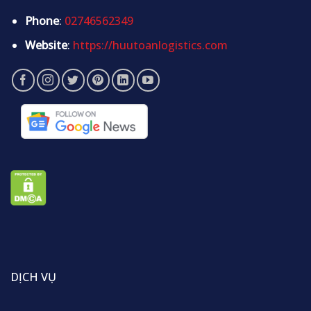
Phone
:
02746562349
Website
:
https://huutoanlogistics.com
DỊCH VỤ