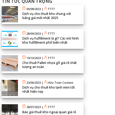
TIN TỨC QUAN TRỌNG
04/08/2023
|
TTTT
Dịch vụ cho thuê kho chung với
bảng giá mới nhất 2025
28/09/2023
|
TTTT
Dịch vụ Fulfillment là gì? Các mô hình
kho Fulfillment phổ biến nhất
19/10/2023
|
TTTT
Cho thuê Pallet nhựa gỗ giá rẻ chất
lượng an toàn
23/06/2023
|
Hữu Toàn Content
Dịch vụ cho thuê kho lạnh mini tốt
nhất hiện nay
28/07/2023
|
TTTT
Báo giá thuê kho ngoại quan giá rẻ