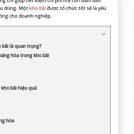
g chỉ giúp tiết kiệm chi phí mà còn đảm bảo
iêu dùng. Một
kho bãi
được tổ chức tốt sẽ là yếu
công cho doanh nghiệp.
 bãi là quan trọng?
hàng hóa trong kho bãi
kho bãi hiệu quả
àng hóa