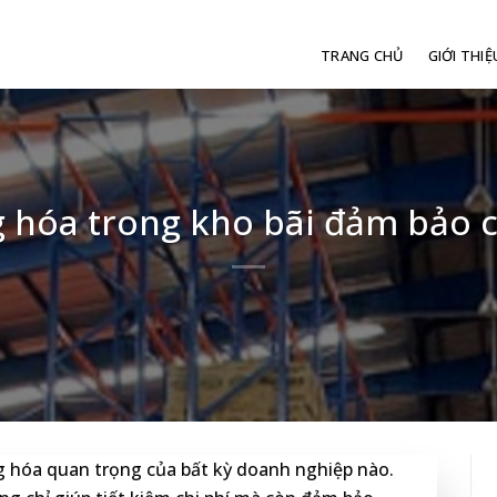
TRANG CHỦ
GIỚI THIỆ
g hóa trong kho bãi đảm bảo 
g hóa quan trọng của bất kỳ doanh nghiệp nào.