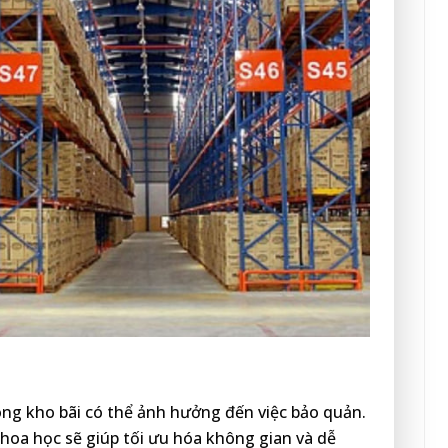
ong kho bãi có thể ảnh hưởng đến việc bảo quản.
oa học sẽ giúp tối ưu hóa không gian và dễ